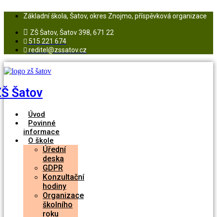
Přejít
k
Základní škola, Šatov, okres Znojmo, příspěvková organizace
obsahu
ZŠ Šatov, Šatov 398, 671 22
515 221 674
reditel@zssatov.cz
ZŠ Šatov
Úvod
Povinné
informace
O škole
Úřední
deska
GDPR
Konzultační
hodiny
Organizace
školního
roku