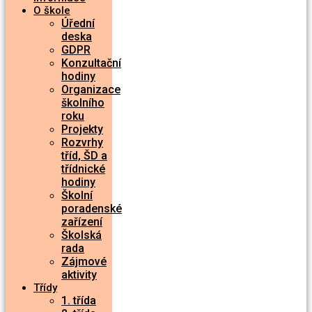
O škole
Úřední
deska
GDPR
Konzultační
hodiny
Organizace
školního
roku
Projekty
Rozvrhy
tříd, ŠD a
třídnické
hodiny
Školní
poradenské
zařízení
Školská
rada
Zájmové
aktivity
Třídy
1. třída