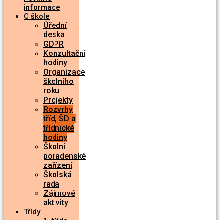
informace
O škole
Úřední
deska
GDPR
Konzultační
hodiny
Organizace
školního
roku
Projekty
Rozvrhy
tříd, ŠD a
třídnické
hodiny
Školní
poradenské
zařízení
Školská
rada
Zájmové
aktivity
Třídy