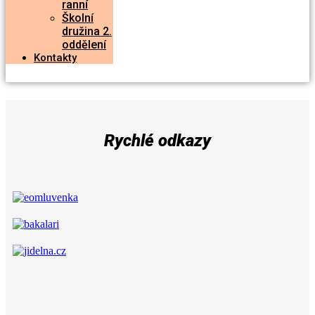
ranní
Školní
družina 2.
oddělení
Kontakty
Rychlé odkazy