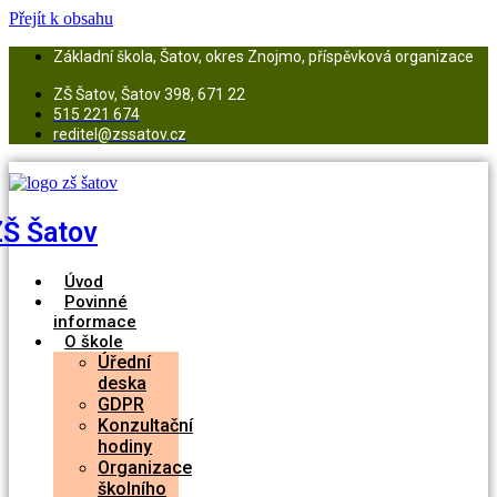
Přejít k obsahu
Základní škola, Šatov, okres Znojmo, příspěvková organizace
ZŠ Šatov, Šatov 398, 671 22
515 221 674
reditel@zssatov.cz
ZŠ Šatov
Úvod
Povinné
informace
O škole
Úřední
deska
GDPR
Konzultační
hodiny
Organizace
školního