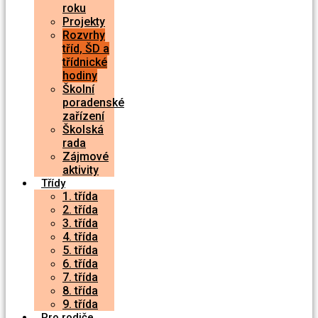
roku
Projekty
Rozvrhy
tříd, ŠD a
třídnické
hodiny
Školní
poradenské
zařízení
Školská
rada
Zájmové
aktivity
Třídy
1. třída
2. třída
3. třída
4. třída
5. třída
6. třída
7. třída
8. třída
9. třída
Pro rodiče