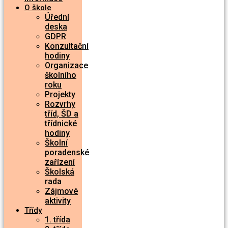
O škole
Úřední
deska
GDPR
Konzultační
hodiny
Organizace
školního
roku
Projekty
Rozvrhy
tříd, ŠD a
třídnické
hodiny
Školní
poradenské
zařízení
Školská
rada
Zájmové
aktivity
Třídy
1. třída