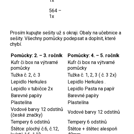
1x
564 –
1x
Prosím kupujte sešity už s okraji. Obaly na učebnice a
sešity. Všechny pomůcky podepsat a doplnit, které
chybí.
Pomůcky: 2. – 3. ročník
Pomůcky: 4. – 5. ročník
Kufr či box na výtvarné
Kufr či box na výtvarné
pomůcky
pomůcky
Tužka č. 2, č. 3
Tužka č. 1, 2, 3 ( č. 3 2x)
Lepidlo Herkules
Lepidlo Herkules .
Lepidlo v tubičce 2x
Lepidlo Pasta na papír
Barevné papíry
Barevné papíry
Plastelína
Plastelína
Vodové barvy 12 odstínů
Vodové barvy 12 odstínů
(české značky)
Tempery 6 odstínů
Tempery 6 odstínů
Štětce: plochý č.6, č.12,
Štětce + štětec alespoň