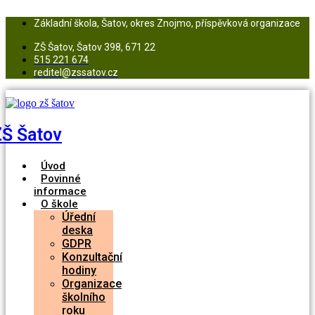
Přejít
k
Základní škola, Šatov, okres Znojmo, příspěvková organizace
obsahu
ZŠ Šatov, Šatov 398, 671 22
515 221 674
reditel@zssatov.cz
ZŠ Šatov
Úvod
Povinné
informace
O škole
Úřední
deska
GDPR
Konzultační
hodiny
Organizace
školního
roku