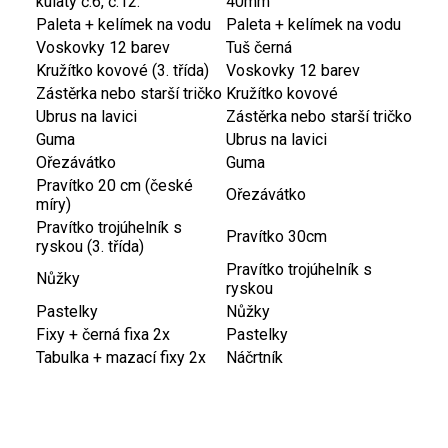
kulatý č.6, č.12.
40mm
Paleta + kelímek na vodu
Paleta + kelímek na vodu
Voskovky 12 barev
Tuš černá
Kružítko kovové (3. třída)
Voskovky 12 barev
Zástěrka nebo starší tričko
Kružítko kovové
Ubrus na lavici
Zástěrka nebo starší tričko
Guma
Ubrus na lavici
Ořezávátko
Guma
Pravítko 20 cm (české
Ořezávátko
míry)
Pravítko trojúhelník s
Pravítko 30cm
ryskou (3. třída)
Pravítko trojúhelník s
Nůžky
ryskou
Pastelky
Nůžky
Fixy + černá fixa 2x
Pastelky
Tabulka + mazací fixy 2x
Náčrtník