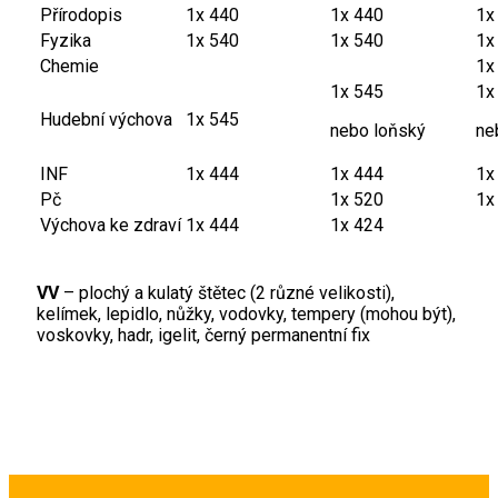
Přírodopis
1x 440
1x 440
1x
Fyzika
1x 540
1x 540
1x
Chemie
1x
1x 545
1x
Hudební výchova
1x 545
nebo loňský
ne
INF
1x 444
1x 444
1x
Pč
1x 520
1x
Výchova ke zdraví
1x 444
1x 424
VV
– plochý a kulatý štětec (2 různé velikosti),
kelímek, lepidlo, nůžky, vodovky, tempery (mohou být),
voskovky, hadr, igelit, černý permanentní fix