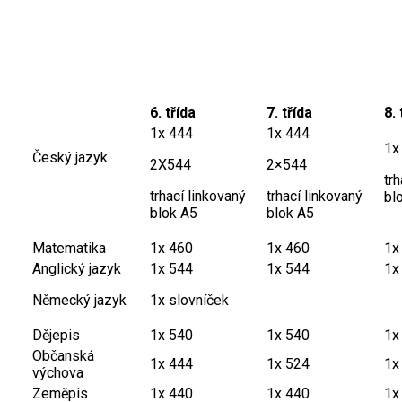
6. třída
7. třída
8. 
1x 444
1x 444
1x
Český jazyk
2X544
2×544
tr
trhací linkovaný
trhací linkovaný
bl
blok A5
blok A5
Matematika
1x 460
1x 460
1x
Anglický jazyk
1x 544
1x 544
1x
Německý jazyk
1x slovníček
Dějepis
1x 540
1x 540
1x
Občanská
1x 444
1x 524
1x
výchova
Zeměpis
1x 440
1x 440
1x