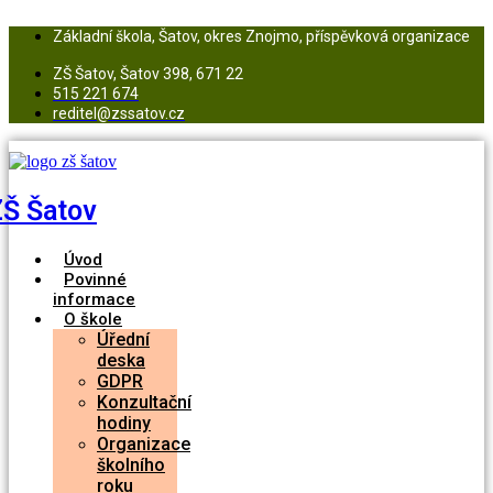
Přejít
k
Základní škola, Šatov, okres Znojmo, příspěvková organizace
obsahu
ZŠ Šatov, Šatov 398, 671 22
515 221 674
reditel@zssatov.cz
ZŠ Šatov
Úvod
Povinné
informace
O škole
Úřední
deska
GDPR
Konzultační
hodiny
Organizace
školního
roku