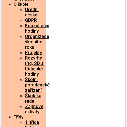
O škole
Úřední
deska
GDPR
Konzultační
hodiny
Organizace
školního
roku
Projekty
Rozvrhy
tříd, ŠD a
třídnické
hodiny
Školní
poradenské
zařízení
Školská
rada
Zájmové
aktivity
Třídy
1. třída