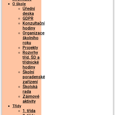
O škole
Úřední
deska
GDPR
Konzultační
hodiny
Organizace
školního
roku
Projekty
Rozvrhy
tříd, ŠD a
třídnické
hodiny
Školní
poradenské
zařízení
Školská
rada
Zájmové
aktivity
Třídy
1. třída