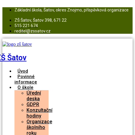
Přejít
k
Základní škola, Šatov, okres Znojmo, příspěvková organizace
obsahu
ZŠ Šatov, Šatov 398, 671 22
515 221 674
reditel@zssatov.cz
ZŠ Šatov
Úvod
Povinné
informace
O škole
Úřední
deska
GDPR
Konzultační
hodiny
Organizace
školního
roku