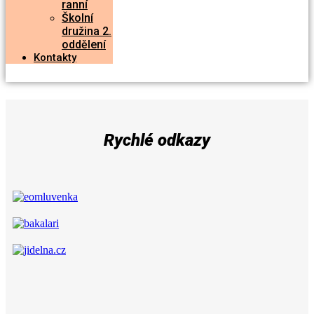
ranní
Školní
družina 2.
oddělení
Kontakty
Rychlé odkazy