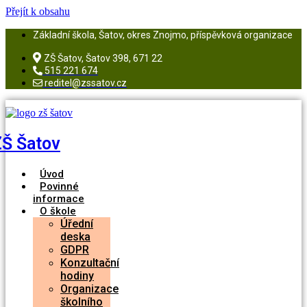
Přejít k obsahu
Základní škola, Šatov, okres Znojmo, příspěvková organizace
ZŠ Šatov, Šatov 398, 671 22
515 221 674
reditel@zssatov.cz
ZŠ Šatov
Úvod
Povinné
informace
O škole
Úřední
deska
GDPR
Konzultační
hodiny
Organizace
školního