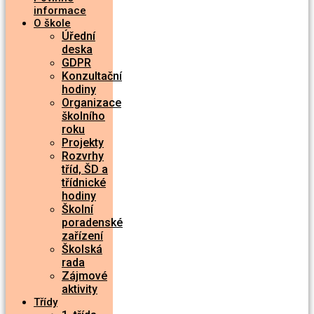
informace
O škole
Úřední
deska
GDPR
Konzultační
hodiny
Organizace
školního
roku
Projekty
Rozvrhy
tříd, ŠD a
třídnické
hodiny
Školní
poradenské
zařízení
Školská
rada
Zájmové
aktivity
Třídy