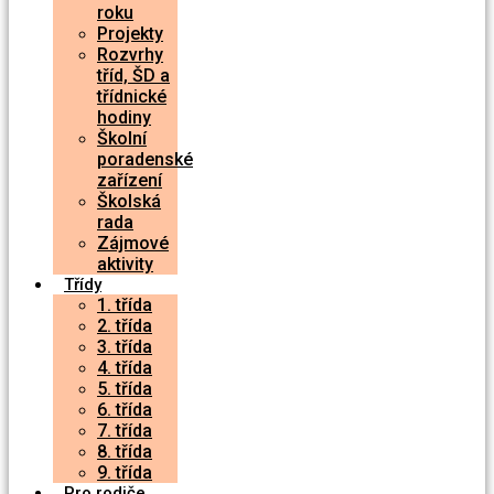
roku
Projekty
Rozvrhy
tříd, ŠD a
třídnické
hodiny
Školní
poradenské
zařízení
Školská
rada
Zájmové
aktivity
Třídy
1. třída
2. třída
3. třída
4. třída
5. třída
6. třída
7. třída
8. třída
9. třída
Pro rodiče